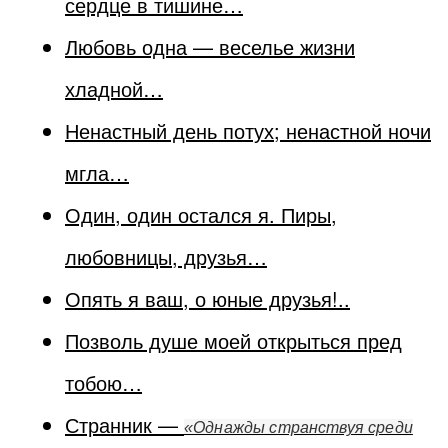
сердце в тишине…
Любовь одна — веселье жизни
хладной…
Ненастный день потух; ненастной ночи
мгла…
Один, один остался я. Пиры,
любовницы, друзья…
Опять я ваш, о юные друзья!..
Позволь душе моей открыться пред
тобою…
Странник —
«Однажды странствуя среди