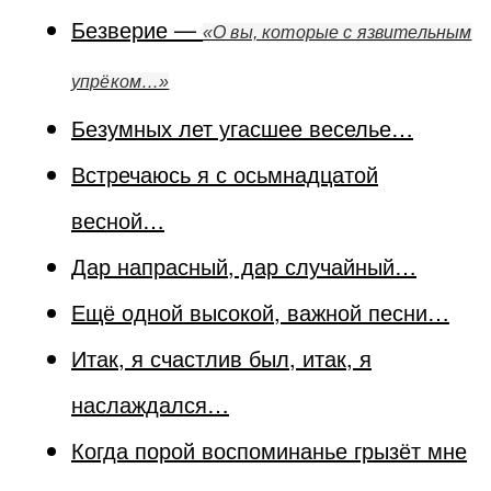
Безверие —
«О вы, которые с язвительным
упрёком…»
Безумных лет угасшее веселье…
Встречаюсь я с осьмнадцатой
весной…
Дар напрасный, дар случайный…
Ещё одной высокой, важной песни…
Итак, я счастлив был, итак, я
наслаждался…
Когда порой воспоминанье грызёт мне