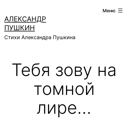
Перейти
Меню
к
АЛЕКСАНДР
содержимому
ПУШКИН
Стихи Александра Пушкина
Тебя зову на
томной
лире…