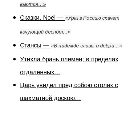
вьются…»
Сказки. Noёl —
«Ура! в Россию скачет
кочующий деспо́т…»
Стансы —
«В надежде славы и добра…»
Утихла брань племен; в пределах
отдаленных…
Царь увидел пред собою столик с
шахматной доскою…