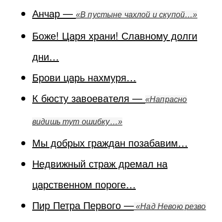
Анчар —
«В пустыне чахлой и скупой…»
Боже! Царя храни! Славному долги
дни…
Брови царь нахмуря…
К бюсту завоевателя —
«Напрасно
видишь тут ошибку…»
Мы добрых граждан позабавим…
Недвижный страж дремал на
царственном пороге…
Пир Петра Первого —
«Над Невою резво