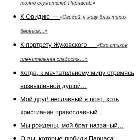
толпе служителей Парнаса!..»
К Овидию —
«Овидий, я живу близ тихих
берегов…»
К портрету Жуковского —
«Его стихов
пленительная сладость…»
Когда, к мечтательному миру стремясь
возвышенной душой…
Мой друг! неславный я поэт, хоть
христианин православный…
Мы рождены, мой брат названый…
О вы, которые любили Парнаса