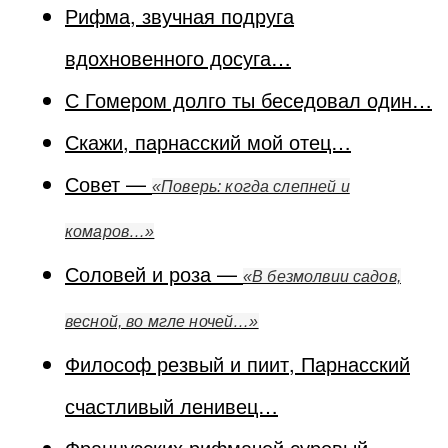
Рифма, звучная подруга
вдохновенного досуга…
С Гомером долго ты беседовал один…
Скажи, парнасский мой отец…
Совет —
«Поверь: когда слепней и
комаров…»
Соловей и роза —
«В безмолвии садов,
весной, во мгле ночей…»
Философ резвый и пиит, Парнасский
счастливый ленивец…
Французских рифмачей суровый