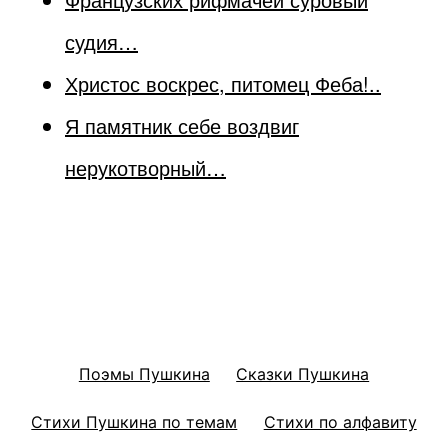
судия…
Христос воскрес, питомец Феба!..
Я памятник себе воздвиг
нерукотворный…
Поэмы Пушкина
Сказки Пушкина
Стихи Пушкина по темам
Стихи по алфавиту