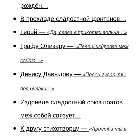
рождён…
В прохладе сладостной фонтанов…
Герой —
«Да, слава в прихотях вольна…»
Графу Олизару —
«Певец! издревле меж
собою…»
Денису Давыдову —
«Певец-гусар, ты
пел биваки…»
Издревле сладостный союз поэтов
меж собой связует…
К другу стихотворцу —
«Арист! и ты в