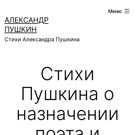
Перейти
Меню
к
АЛЕКСАНДР
содержимому
ПУШКИН
Стихи Александра Пушкина
Стихи
Пушкина о
назначении
поэта и