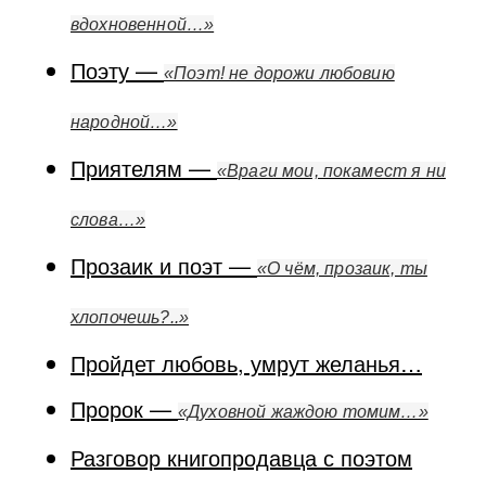
вдохновенной…»
Поэту —
«Поэт! не дорожи любовию
народной…»
Приятелям —
«Враги мои, покамест я ни
слова…»
Прозаик и поэт —
«О чём, прозаик, ты
хлопочешь?..»
Пройдет любовь, умрут желанья…
Пророк —
«Духовной жаждою томим…»
Разговор книгопродавца с поэтом