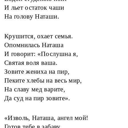
И льет остаток чаши
На голову Наташи.
Крушится, охает семья.
Опомнилась Наташа
И говорит: «Послушна я,
Святая воля ваша.
Зовите жениха на пир,
Пеките хлебы на весь мир,
На славу мед варите,
Да суд на пир зовите».
«Изволь, Наташа, ангел мой!
Готов тебе в забаву