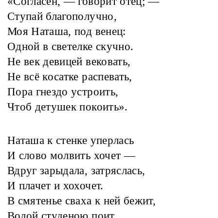
«Согласен, — говорит отец; —
Ступай благополучно,
Моя Наташа, под венец:
Одной в светелке скучно.
Не век девицей вековать,
Не всё косатке распевать,
Пора гнездо устроить,
Чтоб детушек покоить».
Наташа к стенке уперлась
И слово молвить хочет —
Вдруг зарыдала, затряслась,
И плачет и хохочет.
В смятенье сваха к ней бежит,
Водой студеною поит