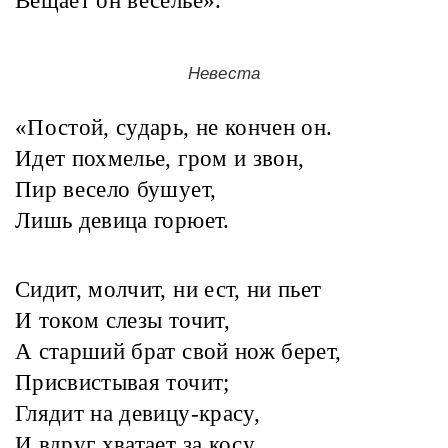
Вещает он веселье».
Невеста
«Постой, сударь, не кончен он.
Идет похмелье, гром и звон,
Пир весело бушует,
Лишь девица горюет.
Сидит, молчит, ни ест, ни пьет
И током слезы точит,
А старший брат свой нож берет,
Присвистывая точит;
Глядит на девицу-красу,
И вдруг хватает за косу,