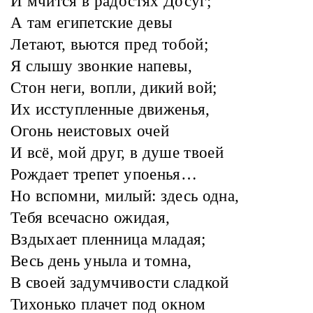
И мчится в радостях Досуг;
А там египетские девы
Летают, вьются пред тобой;
Я слышу звонкие напевы,
Стон неги, вопли, дикий вой;
Их исступленные движенья,
Огонь неистовых очей
И всё, мой друг, в душе твоей
Рождает трепет упоенья…
Но вспомни, милый: здесь одна,
Тебя всечасно ожидая,
Вздыхает пленница младая;
Весь день уныла и томна,
В своей задумчивости сладкой
Тихонько плачет под окном