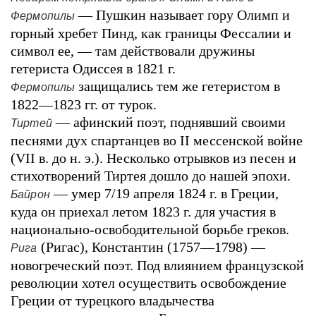
— Пушкин называет гору Олимп и
Фермопилы
горный хребет Пинд, как границы Фессалии и
символ ее, — там действовали дружины
гетериста Одиссея в 1821 г.
защищались тем же гетеристом в
Фермопилы
1822—1823 гг. от турок.
— афинский поэт, поднявший своими
Тиртей
песнями дух спартанцев во II мессенской войне
(VII в. до н. э.). Несколько отрывков из песен и
стихотворений Тиртея дошло до нашей эпохи.
— умер 7/19 апреля 1824 г. в Греции,
Байрон
куда он приехал летом 1823 г. для участия в
национально-освободительной борьбе греков.
(Ригас), Константин (1757—1798) —
Рига
новогреческий поэт. Под влиянием французской
революции хотел осуществить освобождение
Греции от турецкого владычества