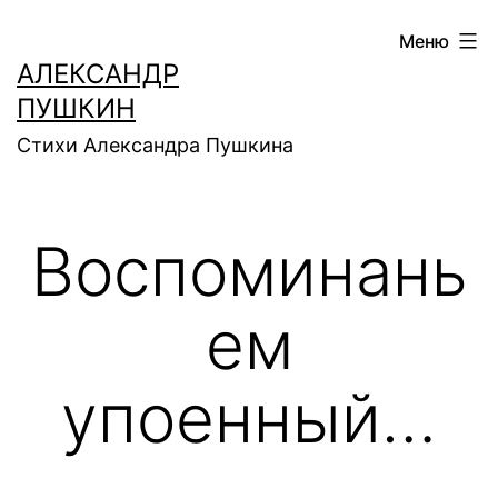
Перейти
Меню
к
АЛЕКСАНДР
содержимому
ПУШКИН
Стихи Александра Пушкина
Воспоминань
ем
упоенный…