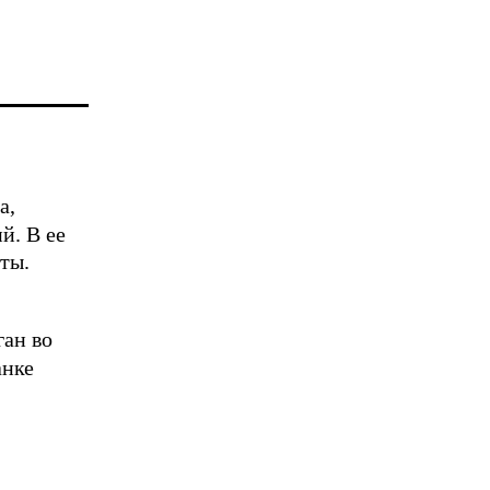
а,
й. В ее
ты.
ан во
анке