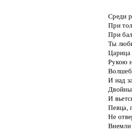
Среди р
При тол
При бал
Ты люб
Царица 
Рукою 
Волшеб
И над з
Двойны
И вьетс
Певца, 
Не отве
Внемли 