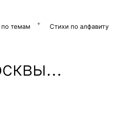
 по темам
Стихи по алфавиту
Открыть
меню
осквы…