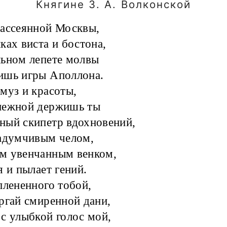
Княгине З. А. Волконской
ассеянной Москвы,
ках виста и бостона,
ьном лепете молвы
ишь игры Аполлона.
муз и красоты,
нежной держишь ты
ный скипетр вдохновений,
адумчивым челом,
м увенчанным венком,
я и пылает гений.
плененного тобой,
ргай смиренной дани,
с улыбкой голос мой,