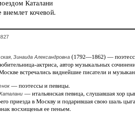
моездом Каталани
 внемлет кочевой.
1827
(1792—1862) — поэтесс
нская, Зинаида Александровна
любительница-актриса, автор музыкальных сочинени
 Москве встречались виднейшие писатели и музыкан
— поэтессы и певицы.
енок
— итальянская певица, слушавшая хор цыг
 Каталани
оего приезда в Москву и подарившая свою шаль цыг
знак восхищенья ее пеньем.