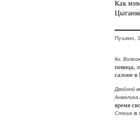
Как ми
Цыганке
Пушкин, 
Кн. Волко
певица, 
салоне в
Двойной в
Анжелика
время св
в 
Стеше