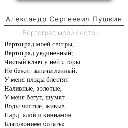
Александр Сергеевич Пушкин
Вертоград моей сестры…
Вертоград моей сестры,
Вертоград уединенный;
Чистый ключ у ней с горы
Не бежит запечатленный.
У меня плоды блестят
Наливные, золотые;
У меня бегут, шумят
Воды чистые, живые.
Нард, алой и киннамон
Благовонием богаты: