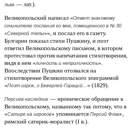
— лат.).
льва
Великопольский написал «
Ответ знакомому
сочинителю послания ко мне, помещенного в № 30
»», и послал его в газету.
«Северной пчелы
Булгарин показал стихи Пушкину, и поэт
ответил Великопольскому письмом, в котором
протестовал против напечатания стихотворения,
видя в нем «
».
личность и неприличность
Впоследствии Пушкин отозвался на
стихотворение Великопольского эпиграммой
«
» (1829).
Поэт-игрок, о Беверлей-Гораций…
— ироническое обращение к
Персиев наследник
Великопольскому, названному так потому, что в
«
» упоминается
,
Сатире на игроков
Персий Флакк
римский сатирик-моралист (I в.).