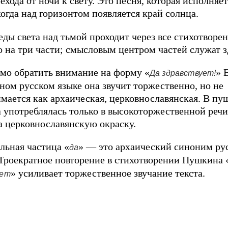
ехода от ночи к свету. Это песня, которая исполняет
когда над горизонтом появляется край солнца.
еды света над тьмой проходит через все стихотворе
о на три части; смысловым центром частей служат 
мо обратить внимание на форму «
» 
Да здравствует!
ном русском языке она звучит торжественно, но не
мается как архаическая, церковнославянская. В п
а употреблялась только в высокоторжественной речи
а церковнославянскую окраску.
льная частица «
» — это архаический синоним ру
да
 Троекратное повторение в стихотворении Пушкина 
» усиливает торжественное звучание текста.
ует