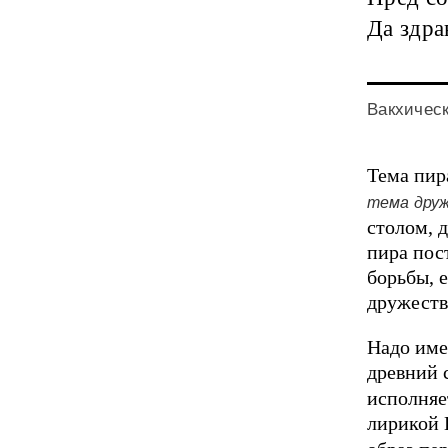
Да здра
Вакхическ
Тема пир
тема дру
столом, 
пира пос
борьбы, 
дружеств
Надо име
древний 
исполняе
лирикой 