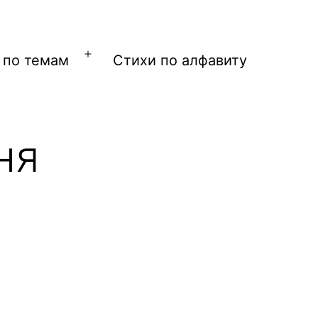
 по темам
Стихи по алфавиту
Открыть
меню
ня