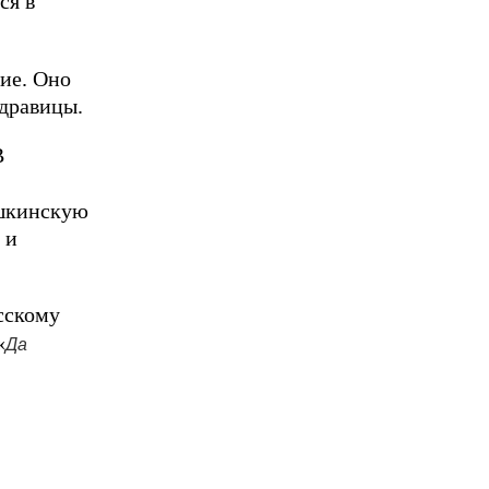
ся в
ние. Оно
здравицы.
В
ушкинскую
 и
сскому
«
Да