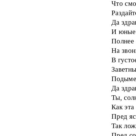
Что смо
Раздайт
Да здра
И юные
Полнее 
На звон
В густо
Заветны
Подымем
Да здра
Ты, сол
Как эта
Пред яс
Так лож
Пред с