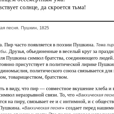
вствует солнце, да скроется тьма!
ая песня. Пушкин, 1825
а. Пир часто появляется в поэзии Пушкина.
Тема пи
. Друзья, объединенные в веселый круг за праз
жбы
для Пушкина символ братства, соединяющего людей.
тоянно присутствует в политической лирике Пушки
единомыслия, политического союза связывается для 
ом, товариществом, братством.
ть в виду, что пир — совместное вкушение хлеба и
символ неразрывной связи. То, что «
Вакхическая песн
тся на пиру, связывает ее и с интимной, и с общест
Пушкина. «
» создает перед нашими
Вакхическая песня