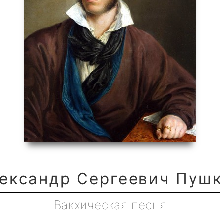
ександр Сергеевич Пуш
Вакхическая песня