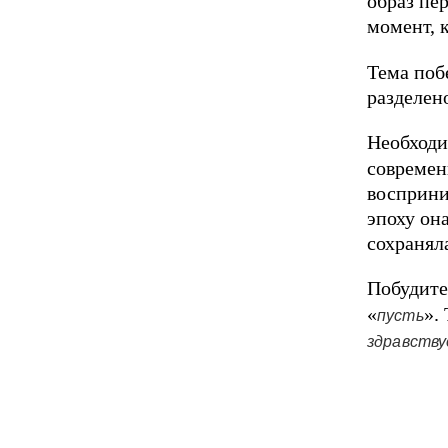
образ пер
момент, 
Тема поб
разделен
Необходи
современ
восприни
эпоху он
сохранял
Побудите
«
».
пусть
здравств