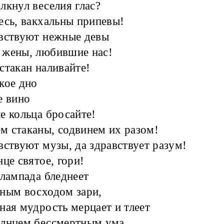
лкнул веселия глас?
есь, вакхальны припевы!
вствуют нежные девы
 жены, любившие нас!
стакан наливайте!
кое дно
е вино
е кольца бросайте!
 стаканы, содвинем их разом!
вствуют музы, да здравствует разум!
нце святое, гори!
 лампада бледнеет
ным восходом зари,
ная мудрость мерцает и тлеет
олнцем бессмертным ума.