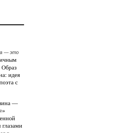
ра — это
дничным
 Образ
на: идея
поэта с
 вина —
»
я
венной
 глазами