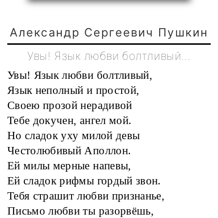
Александр Сергеевич Пушкин
Увы! Язык любви болтливый…
Увы! Язык любви болтливый,
Язык неполный и простой,
Своею прозой нерадивой
Тебе докучен, ангел мой.
Но сладок уху милой девы
Честолюбивый Аполлон.
Ей милы мерные напевы,
Ей сладок рифмы гордый звон.
Тебя страшит любви признанье,
Письмо любви ты разорвёшь,