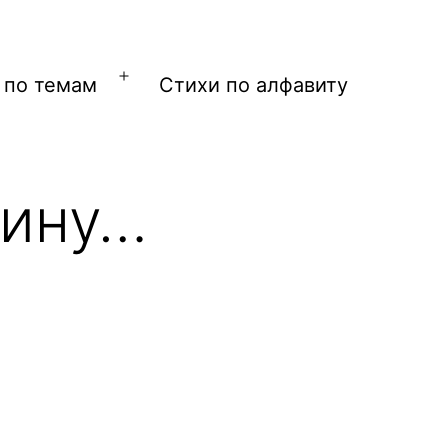
 по темам
Стихи по алфавиту
Открыть
меню
рину…