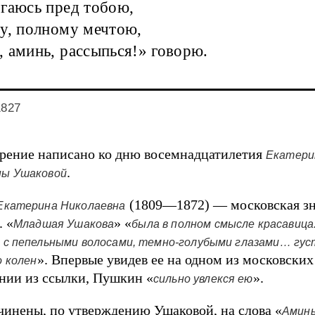
гаюсь пред тобою,
у, полному мечтою,
 аминь, рассыпься!» говорю.
1827
рение написано ко дню восемнадцатилетия
Екатер
.
ны Ушаковой
(1809—1872) — московская з
Екатерина Николаевна
 «
» «
Младшая Ушакова
была в полном смысле красавица
 с пепельными волосами, темно-голубыми глазами… гус
». Впервые увидев ее на одном из московских
о колен
нии из ссылки, Пушкин «
».
сильно увлекся ею
чинены, по утверждению Ушаковой, на слова «
Аминь