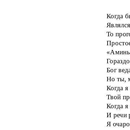
Когда б
Являлся
То прог
Простое
«Аминь,
Гораздо
Бог вед
Но ты, 
Когда я
Твой пр
Когда я
И речи 
Я очаро