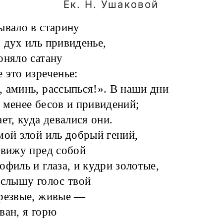
Ек. Н. Ушаковой
ывало в старину
 дух иль привиденье,
оняло сатану
 это изреченье:
 аминь, рассыпься!». В наши дни
 менее бесов и привидений;
ает, куда девалися они.
мой злой иль добрый гений,
 вижу пред собой
офиль и глаза, и кудри золотые,
 слышу голос твой
резвые, живые —
ван, я горю