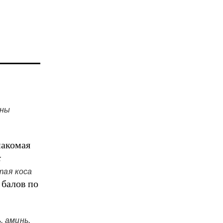
ины
накомая
:
тая коса
 балов по
, аминь,