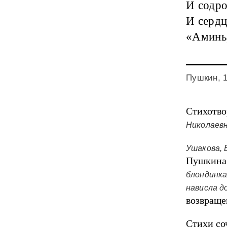
И содро
И сердц
«Аминь,
Пушкин, 
Стихотво
Николаев
Ушакова, 
Пушкина.
блондинка
нависла д
возвраще
Стихи со