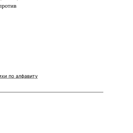
против
ихи по алфавиту