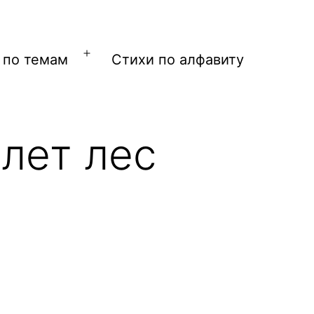
 по темам
Стихи по алфавиту
Открыть
меню
млет лес