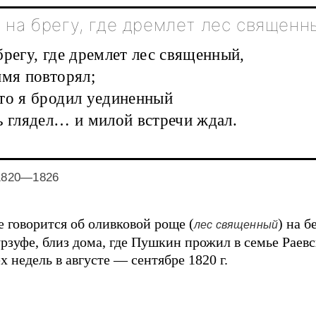
 на брегу, где дремлет лес священ
брегу, где дремлет лес священный,
имя повторял;
то я бродил уединенный
ь глядел… и милой встречи ждал.
1820—1826
е говорится об оливковой роще (
) на б
лес священный
урзуфе, близ дома, где Пушкин прожил в семье Раев
х недель в августе — сентябре 1820 г.