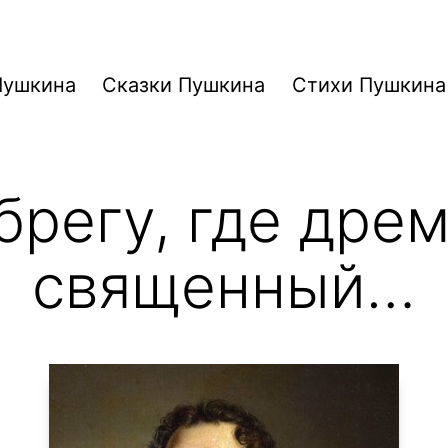
Пушкина
Сказки Пушкина
Стихи Пушкина
брегу, где дре
священный…