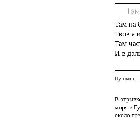
Там
Там на 
Твоё я 
Там час
И в дал
Пушкин, 
В отрывк
моря в Г
около тре