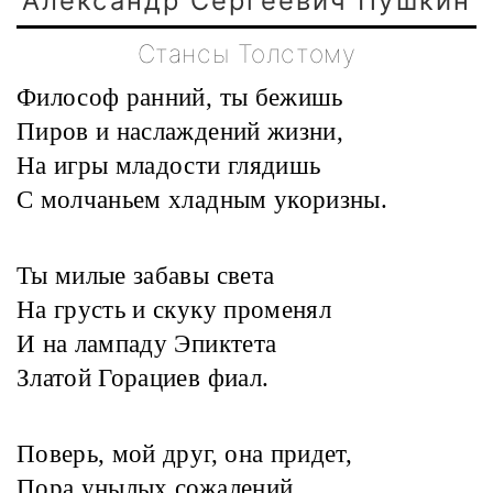
Александр Сергеевич Пушкин
Стансы Толстому
Философ ранний, ты бежишь
Пиров и наслаждений жизни,
На игры младости глядишь
С молчаньем хладным укоризны.
Ты милые забавы света
На грусть и скуку променял
И на лампаду Эпиктета
Златой Горациев фиал.
Поверь, мой друг, она придет,
Пора унылых сожалений,