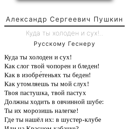
Александр Сергеевич Пушкин
Куда ты холоден и cyx!..
Русскому Геснеру
Куда ты холоден и cyx!
Как слог твой чопорен и бледен!
Как в изобре́теньях ты беден!
Как утомляешь ты мой слух!
Твоя пастушка, твой пастух
Должны ходить в овчинной шубе:
Ты их морозишь налегке!
Где ты нашёл их: в шустер-клубе
Или на Красном кабачке?