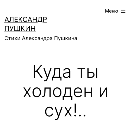
Перейти
Меню
к
АЛЕКСАНДР
содержимому
ПУШКИН
Стихи Александра Пушкина
Куда ты
холоден и
cyx!..