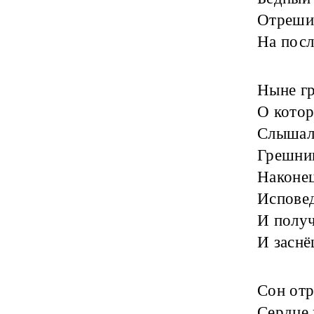
Отрешиш
На посл
Ныне гр
О кото
Слышал
Грешни
Наконец
Исповед
И получ
И заснё
Сон от
Сердце 