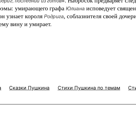
». Набросок предваряет сл
одриг, последний из готов
оэмы: умирающего графа
исповедует священ
Юлиана
он узнает короля
, соблазнителя своей доче
Родрига
ему вину и умирает.
а
Сказки Пушкина
Стихи Пушкина по темам
Ст