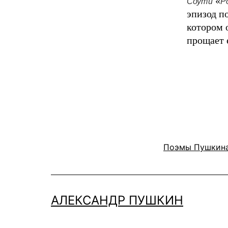
«
Соути
Р
эпизод п
котором 
прощает 
Поэмы Пушкин
АЛЕКСАНДР ПУШКИН