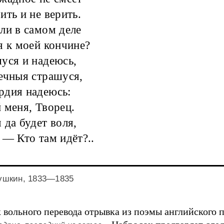
ить и не верить.
ли в самом деле
я к моей кончине?
уся и надеюсь,
ечныя страшуся,
рдия надеюсь:
 меня, Творец.
 да будет воля,
 — Кто там идёт?..
Пушкин, 1833—1835
 вольного перевода отрывка из поэмы английского 