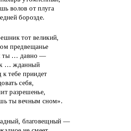
ь волов от плуга
едней борозде.
ешник тот великий,
ром предвещанье
 ты … давно —
к … жданный
 к тебе приидет
овать себя,
ит разрешенье,
шь ты вечным сном».
радный, благовещный —
жадное не смеет