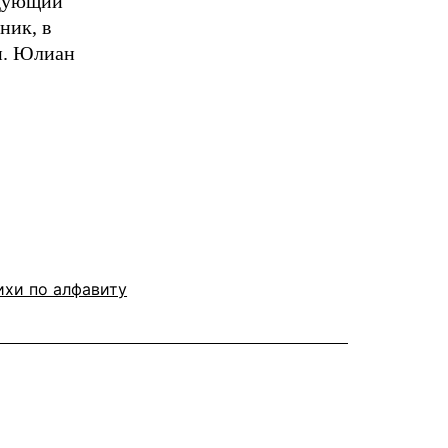
едующий
ник, в
ри. Юлиан
ихи по алфавиту