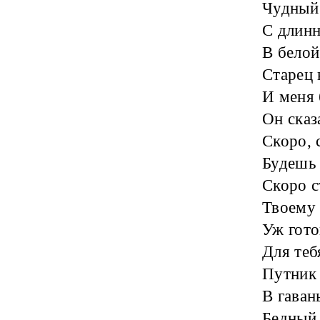
Чудный 
С длин
В белой
Старец 
И меня 
Он сказ
Скоро, 
Будешь 
Скоро 
Твоему 
Уж гото
Для теб
Путник 
В гаван
Бедный 