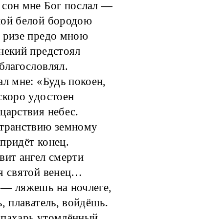
сон мне Бог послал —
ной белой бородою
 ризе предо мною
некий предстоял
благословлял.
ал мне: «Будь покоен,
скоро удостоен
царствия небес.
странствию земному
придёт конец.
вит ангел смерти
я святой венец…
— ляжешь на ночлеге,
ь, плаватель, войдёшь.
пахарь утомлённый,