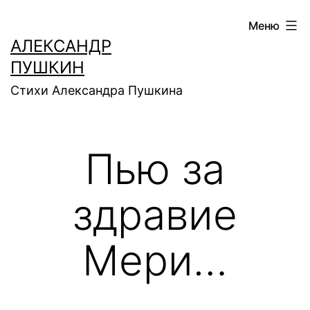
Перейти
Меню
к
АЛЕКСАНДР
содержимому
ПУШКИН
Стихи Александра Пушкина
Пью за
здравие
Мери…