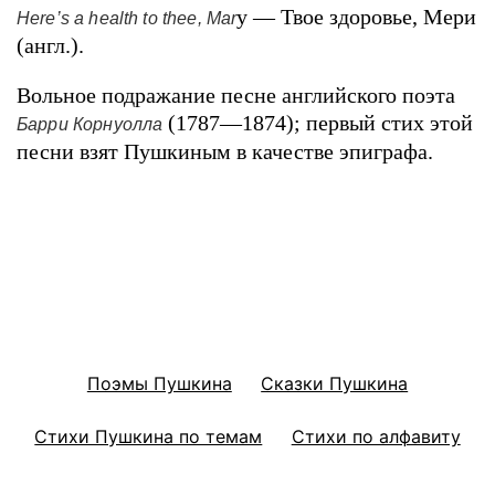
y — Твое здоровье, Мери
Here’s a health to thee, Mar
(англ.).
Вольное подражание песне английского поэта
(1787—1874); первый стих этой
Барри Корнуолла
песни взят Пушкиным в качестве эпиграфа.
Поэмы Пушкина
Сказки Пушкина
Стихи Пушкина по темам
Стихи по алфавиту