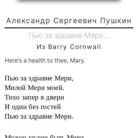
Александр Сергеевич Пушкин
Пью за здравие Мери…
Из Barry Cornwall
Here’s a health to thee, Mary.
Пью за здравие Мери,
Милой Мери моей.
Тихо запер я двери
И один без гостей
Пью за здравие Мери.
Можно краше быть Мери,