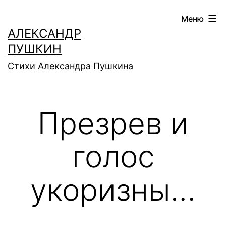
Перейти
Меню
к
АЛЕКСАНДР
содержимому
ПУШКИН
Стихи Александра Пушкина
Презрев и
голос
укоризны…