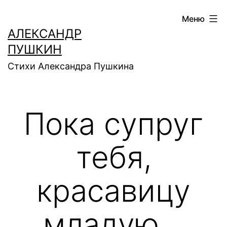
Перейти
Меню
к
АЛЕКСАНДР
содержимому
ПУШКИН
Стихи Александра Пушкина
Пока супруг
тебя,
красавицу
младую…