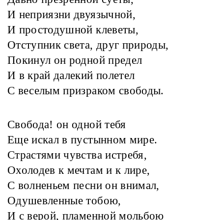
И неприязни двуязычной,
И простодушной клеветы,
Отступник света, друг природы,
Покинул он родной предел
И в край далекий полетел
С веселым призраком свободы.
Свобода! он одной тебя
Еще искал в пустынном мире.
Страстями чувства истребя,
Охолодев к мечтам и к лире,
С волненьем песни он внимал,
Одушевленные тобою,
И с верой, пламенной мольбою