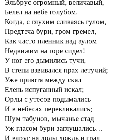
Эльбрус огромный, величавый,
Белел на небе голубом.
Когда, с глухим сливаясь гулом,
Предтеча бури, гром гремел,
Как часто пленник над аулом
Недвижим на горе сидел!
У ног его дымились тучи,
В степи взвивался прах летучий;
Уже приюта между скал
Елень испуганный искал;
Орлы с утесов подымались
И в небесах перекликались;
Шум табунов, мычанье стад
Уж гласом бури заглушались…
И вдруг на долы дождь и град