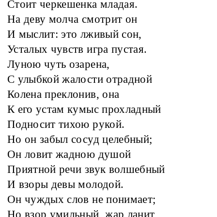
Стоит черкешенка младая.
На деву молча смотрит он
И мыслит: это лживый сон,
Усталых чувств игра пустая.
Луною чуть озарена,
С улыбкой жалости отрадной
Колена преклонив, она
К его устам кумыс прохладный
Подносит тихою рукой.
Но он забыл сосуд целебный;
Он ловит жадною душой
Приятной речи звук волшебный
И взоры девы молодой.
Он чуждых слов не понимает;
Но взор умильный, жар ланит,