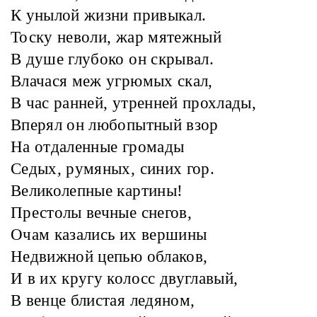
К унылой жизни привыкал.
Тоску неволи, жар мятежный
В душе глубоко он скрывал.
Влачася меж угрюмых скал,
В час ранней, утренней прохлады,
Вперял он любопытный взор
На отдаленные громады
Седых, румяных, синих гор.
Великолепные картины!
Престолы вечные снегов,
Очам казались их вершины
Недвижной цепью облаков,
И в их кругу колосс двуглавый,
В венце блистая ледяном,