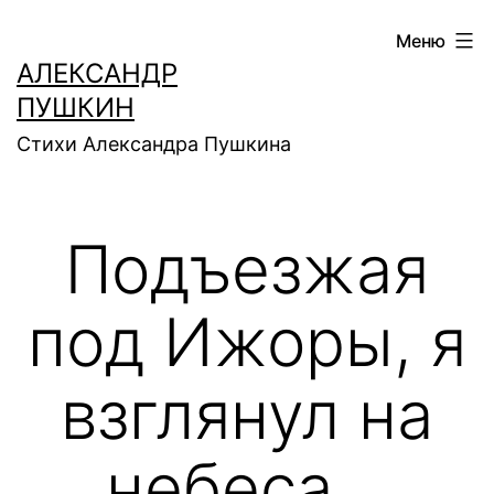
Перейти
Меню
к
АЛЕКСАНДР
содержимому
ПУШКИН
Стихи Александра Пушкина
Подъезжая
под Ижоры, я
взглянул на
небеса…