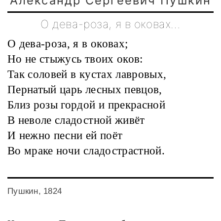
Александр Сергеевич Пушкин
О дева-роза, я в оковах…
О дева-роза, я в оковах;
Но не стыжусь твоих оков:
Так соловей в кустах лавровых,
Пернатый царь лесных певцов,
Близ розы гордой и прекрасной
В неволе сладостной живёт
И нежно песни ей поёт
Во мраке ночи сладострастной.
Пушкин, 1824