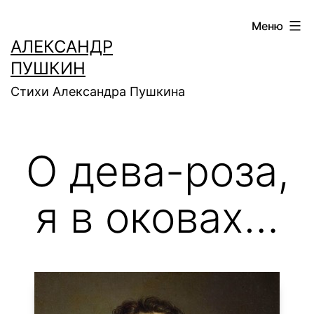
Перейти
Меню
к
АЛЕКСАНДР
содержимому
ПУШКИН
Стихи Александра Пушкина
О дева-роза,
я в оковах…