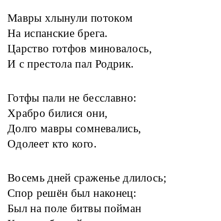
Мавры хлынули потоком
На испанские брега.
Царство готфов миновалось,
И с престола пал Родрик.
Готфы пали не бесславно:
Храбро билися они,
Долго мавры сомневались,
Одолеет кто кого.
Восемь дней сраженье длилось;
Спор решён был наконец:
Был на поле битвы пойман