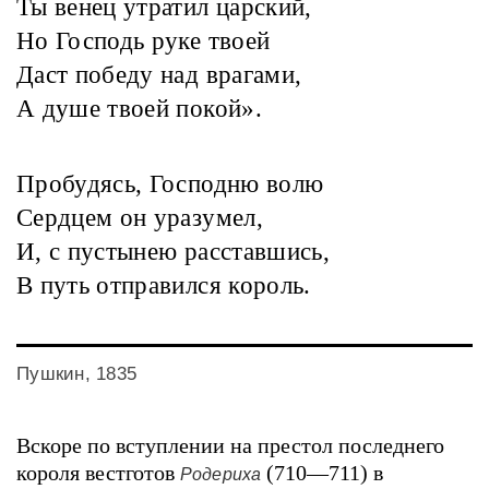
Ты венец утратил царский,
Но Господь руке твоей
Даст победу над врагами,
А душе твоей покой».
Пробудясь, Господню волю
Сердцем он уразумел,
И, с пустынею расставшись,
В путь отправился король.
Пушкин, 1835
Вскоре по вступлении на престол последнего
короля вестготов
(710—711) в
Родериха