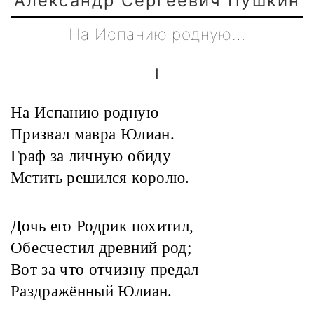
Александр Сергеевич Пушкин
На Испанию родную…
I
На Испанию родную
Призвал мавра Юлиан.
Граф за личную обиду
Мстить решился королю.
Дочь его Родрик похитил,
Обесчестил древний род;
Вот за что отчизну предал
Раздражённый Юлиан.