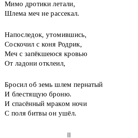
Мимо дротики летали,
Шлема меч не рассекал.
Напоследок, утомившись,
Соскочил с коня Родрик,
Меч с запёкшеюся кровью
От ладони отклеил,
Бросил об земь шлем пернатый
И блестящую броню.
И спасённый мраком ночи
С поля битвы он ушёл.
II