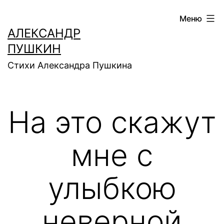
Перейти
Меню
к
АЛЕКСАНДР
содержимому
ПУШКИН
Стихи Александра Пушкина
На это скажут
мне с
улыбкою
неверной