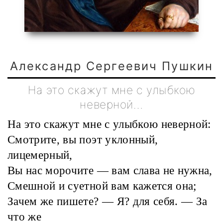
Александр Сергеевич Пушкин
На это скажут мне с улыбкою
неверной…
На это скажут мне с улыбкою неверной:
Смотрите, вы поэт уклонный,
лицемерный,
Вы нас морочите — вам слава не нужна,
Смешной и суетной вам кажется она;
Зачем же пишете? — Я? для себя. — За
что же