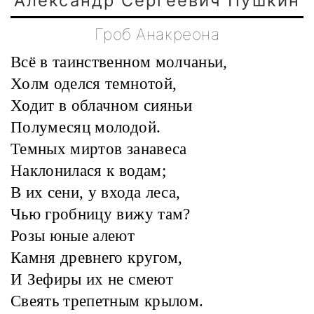
Александр Сергеевич Пушкин
Гроб Анакреона
Всё в таинственном молчаньи,
Холм оделся темнотой,
Ходит в облачном сияньи
Полумесяц молодой.
Темных миртов занавеса
Наклонилася к водам;
В их сени, у входа леса,
Чью гробницу вижу там?
Розы юные алеют
Камня древнего кругом,
И Зефиры их не смеют
Свеять трепетным крылом.