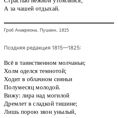
Страстью нежной утомляйся,
А за чашей отдыхай.
Гроб Анакреона. Пушкин, 1815
Поздняя редакция 1815—1825:
Всё в таинственном молчаньи;
Холм оделся темнотой;
Ходит в облачном сияньи
Полумесяц молодой.
Вижу: лира над могилой
Дремлет в сладкой тишине;
Лишь порою звон унылый,