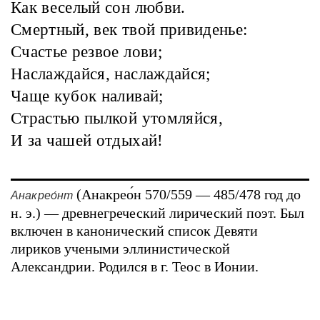
Как веселый сон любви.
Смертный, век твой привиденье:
Счастье резвое лови;
Наслаждайся, наслаждайся;
Чаще кубок наливай;
Страстью пылкой утомляйся,
И за чашей отдыхай!
(Анакрео́н 570/559 — 485/478 год до
Анакрео́нт
н. э.) — древнегреческий лирический поэт. Был
включен в канонический список Девяти
лириков учеными эллинистической
Александрии. Родился в г. Теос в Ионии.