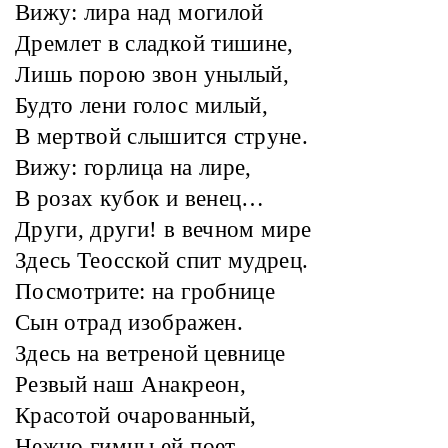
Вижу: лира над могилой
Дремлет в сладкой тишине,
Лишь порою звон унылый,
Будто лени голос милый,
В мертвой слышится струне.
Вижу: горлица на лире,
В розах кубок и венец…
Други, други! в вечном мире
Здесь Теосской спит мудрец.
Посмотрите: на гробнице
Сын отрад изображен.
Здесь на ветреной цевнице
Резвый наш Анакреон,
Красотой очарованный,
Нежно гимны ей поет,