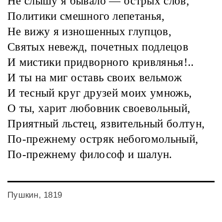
Не слышу я бывало — острых слов,
Политики смешного лепетанья,
Не вижу я изношенных глупцов,
Святых невежд, почетных подлецов
И мистики придворного кривлянья!..
И ты на миг оставь своих вельмож
И тесный круг друзей моих умножь,
О ты, харит любовник своевольный,
Приятный льстец, язвительный болтун,
По-прежнему остряк небогомольный,
По-прежнему философ и шалун.
Пушкин, 1819