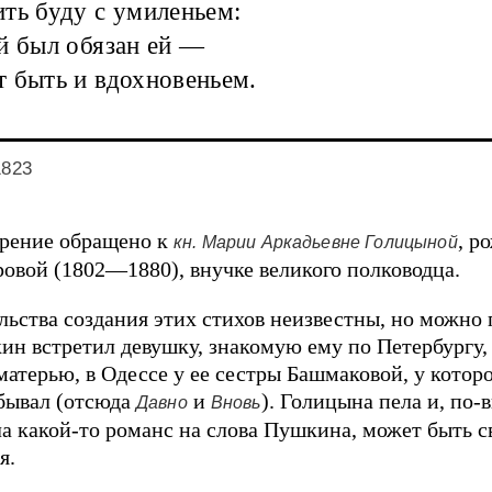
ть буду с умиленьем:
й был обязан ей —
 быть и вдохновеньем.
1823
рение обращено к
, р
кн. Марии Аркадьевне Голицыной
ровой (1802—1880), внучке великого полководца.
льства создания этих стихов неизвестны, но можно 
ин встретил девушку, знакомую ему по Петербургу,
матерью, в Одессе у ее сестры Башмаковой, у котор
бывал (отсюда
и
). Голицына пела и, по-
Давно
Вновь
а какой-то романс на слова Пушкина, может быть с
я.