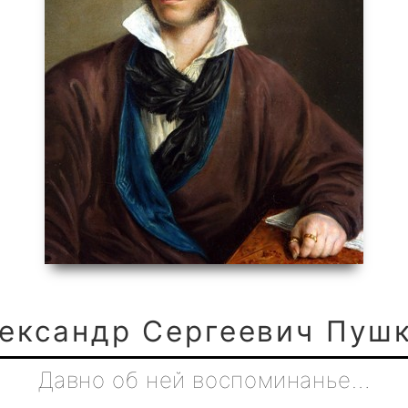
ександр Сергеевич Пуш
Давно об ней воспоминанье…