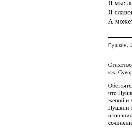
Я мысли
Я славо
А может
Пушкин, 
Стихотво
кж. Суво
Обстояте
что Пушк
женой и 
Пушкин 
исполнил
сочинени