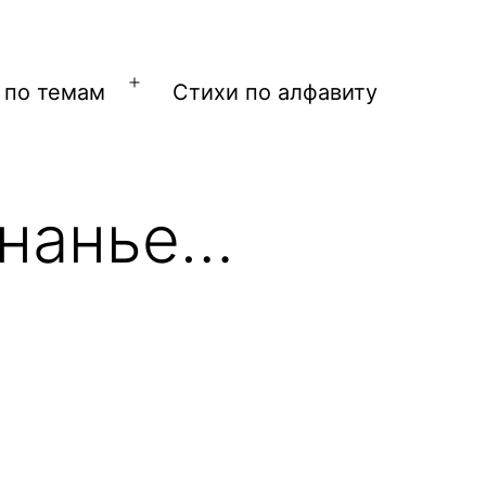
 по темам
Стихи по алфавиту
Открыть
меню
инанье…