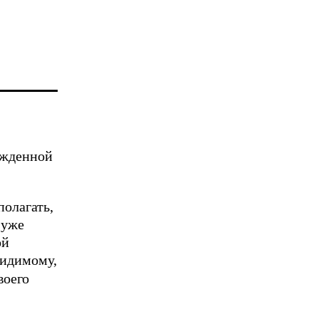
ожденной
полагать,
 уже
ой
видимому,
воего