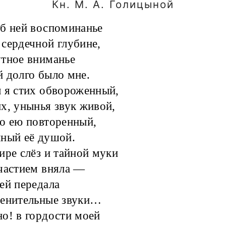
Кн. М. А. Голицыной
б ней воспоминанье
сердечной глубине,
тное вниманье
 долго было мне.
 я стих обвороженный,
х, унынья звук живой,
о ею повторенный,
ный её душой.
ире слёз и тайной муки
частием вняла —
ей передала
ленительные звуки…
о! в гордости моей