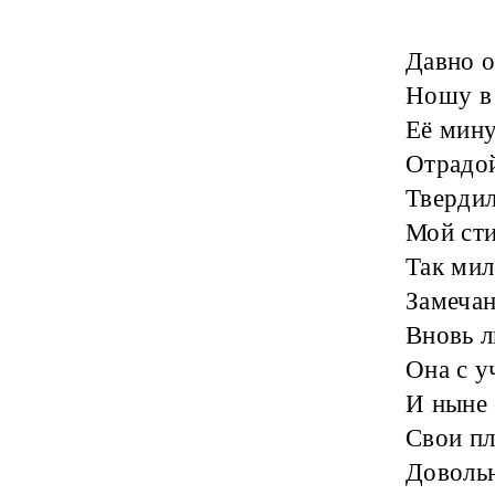
Давно о
Ношу в 
Её мину
Отрадой
Твердил
Мой сти
Так мил
Замечан
Вновь л
Она с у
И ныне 
Свои п
Довольн