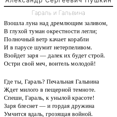
Александр Сергеевич Пушкин
Гараль и Гальвина
Взошла луна над дремлющим заливом,
В глухой туман окрестности легли;
Полночный ветр качает корабли
И в парусе шумит нетерпеливом.
Взойдет заря — далек их будет строй.
Остри свой меч, воитель молодой!
Где ты, Гараль? Печальная Гальвина
Ждет милого в пещерной темноте.
Спеши, Гараль, к унылой красоте!
Заря блеснет — и гордая дружина
Умчится вдаль, грозящая войной.