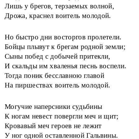
Лишь у брегов, терзаемых волной,
Дрожа, краснел воитель молодой.
Но быстро дни восторгов пролетели.
Бойцы плывут к брегам родной земли;
Сыны побед с добычей притекли,
И скальды им хваленья песнь воспели.
Тогда поник бесславною главой
На пиршествах воитель молодой.
Могучие наперсники судьбины
К ногам невест повергли меч и щит;
Кровавый меч героев не лежит
У ног одной оставленной Гальвины.