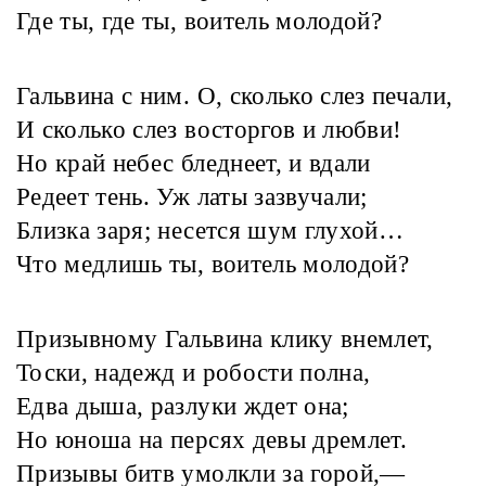
Где ты, где ты, воитель молодой?
Гальвина с ним. О, сколько слез печали,
И сколько слез восторгов и любви!
Но край небес бледнеет, и вдали
Редеет тень. Уж латы зазвучали;
Близка заря; несется шум глухой…
Что медлишь ты, воитель молодой?
Призывному Гальвина клику внемлет,
Тоски, надежд и робости полна,
Едва дыша, разлуки ждет она;
Но юноша на персях девы дремлет.
Призывы битв умолкли за горой,—