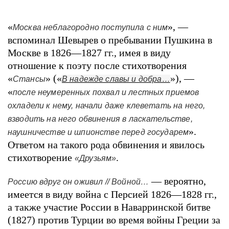
«
», —
Москва неблагородно поступила с ним
вспоминал Шевырев о пребывании Пушкина в
Москве в 1826—1827 гг., имея в виду
отношение к поэту после стихотворения
«
» («
»), —
Стансы
В надежде славы и добра…
«
после неумеренных похвал и лестных приемов
охладели к нему, начали даже клеветать на него,
взводить на него обвинения в ласкательстве,
».
наушничестве и шпионстве перед государем
Ответом на такого рода обвинения и явилось
стихотворение
.
«Друзьям»
— вероятно,
Россию вдруг он оживил // Войной…
имеется в виду война с Персией 1826—1828 гг.,
а также участие России в Наварринской битве
(1827) против Турции во время войны Греции за