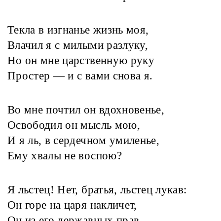
Текла в изгнаньe жизнь моя,
Влачил я с милыми разлуку,
Но он мне царственную руку
Простер — и с вами снова я.
Во мне почтил он вдохновенье,
Освободил он мысль мою,
И я ль, в сердечном умиленье,
Ему хвалы не воспою?
Я льстец! Нет, братья, льстец лукав:
Он горе на царя накличет,
Он из его державных прав