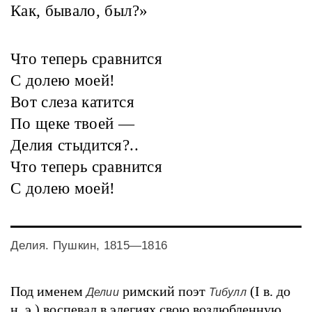
Как, бывало, был?»
Что теперь сравнится
С долею моей!
Вот слеза катится
По щеке твоей —
Делия стыдится?..
Что теперь сравнится
С долею моей!
Делия. Пушкин, 1815—1816
Под именем
римский поэт
(I в. до
Делии
Тибулл
н. э.) воспевал в элегиях свою возлюбленную.