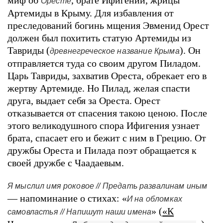
Оресте
Артемиды в Крыму. Для избавления от
преследований богинь мщения Эвменид Орест
должен был похитить статую Артемиды из
Тавриды (
). Он
древнегреческое название Крыма
отправляется туда со своим другом Пиладом.
Царь Тавриды, захватив Ореста, обрекает его в
жертву Артемиде. Но Пилад, желая спасти
друга, выдает себя за Ореста. Орест
отказывается от спасения такою ценою. После
этого великодушного спора Ифигения узнает
брата, спасает его и бежит с ним в Грецию. От
дружбы Ореста и Пилада поэт обращается к
своей дружбе с Чаадаевым.
Я мыслил имя роковое // Предать развалинам иным
— напоминание о стихах: «
И на обломках
» (
«К
самовластья // Напишут наши имена