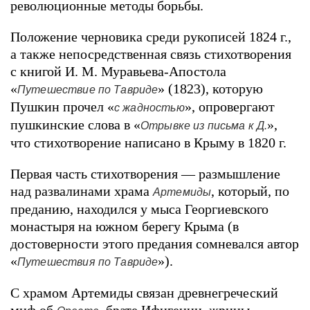
революционные методы борьбы.
Положение черновика среди рукописей 1824 г.,
а также непосредственная связь стихотворения
с книгой И. М. Муравьева-Апостола
«
» (1823), которую
Путешествие по Тавриде
Пушкин прочел «
», опровергают
с жадностью
пушкинские слова в «
»,
Отрывке из письма к Д.
что стихотворение написано в Крыму в 1820 г.
Первая часть стихотворения — размышление
над развалинами храма
, который, по
Артемиды
преданию, находился у мыса Георгиевского
монастыря на южном берегу Крыма (в
достоверности этого предания сомневался автор
«
»).
Путешествия по Тавриде
С храмом Артемиды связан древнегреческий
миф об
, брате Ифигении, жрицы