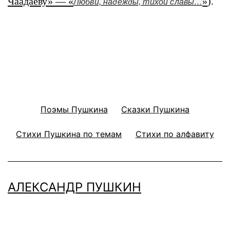
Чаадаеву» — «
»
).
Любви, надежды, тихой славы…
Поэмы Пушкина
Сказки Пушкина
Стихи Пушкина по темам
Стихи по алфавиту
АЛЕКСАНДР ПУШКИН