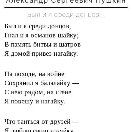
Александр Сергеевич Пушкин
Был и я среди донцов…
Был и я среди донцов,
Гнал и я османов шайку;
В память битвы и шатров
Я домой привез нагайку.
На походе, на войне
Сохранил я балалайку —
С нею рядом, на стене
Я повешу и нагайку.
Что таиться от друзей —
Я люблю свою хозяйку,