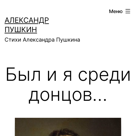
Перейти
Меню
к
АЛЕКСАНДР
содержимому
ПУШКИН
Стихи Александра Пушкина
Был и я среди
донцов…